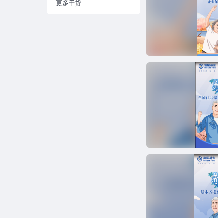
星固收专栏
ETF系列漫画
视频 | 养老生活我做主
领航智库
视频 | 养老你问我答
基金行业话养老
更多干货
视频 | 手把手教你读财报
视频 | “以基收租”必备攻略