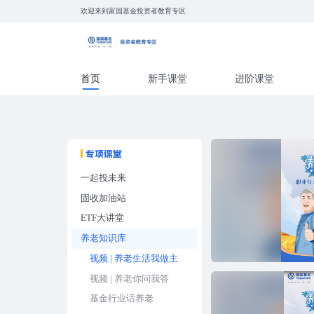
欢迎来到富国基金投资者教育专区
首页
新手课堂
进
专项课堂
一起投未来
视频 | 每月17日一起投
固收加油站
视频 | 定投小窍门
视频 | “固收+”小窍门
ETF大讲堂
图说系列
视频 | 跟基金经理学“固收+”
视频 | ETF小课堂
养老知识库