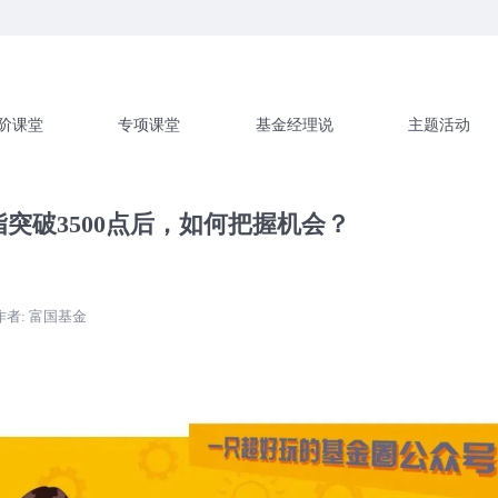
区
堂
进阶课堂
专项课堂
基金
观市丨沪指突破3500点后，如何把握
-07-13
作者: 富国基金